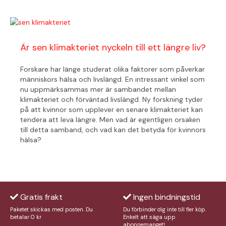
Är sen klimakteriet nyckeln till ett längre liv?
Forskare har länge studerat olika faktorer som påverkar
människors hälsa och livslängd. En intressant vinkel som
nu uppmärksammas mer är sambandet mellan
klimakteriet och förväntad livslängd. Ny forskning tyder
på att kvinnor som upplever en senare klimakteriet kan
tendera att leva längre. Men vad är egentligen orsaken
till detta samband, och vad kan det betyda för kvinnors
hälsa?
Gratis frakt
Ingen bindningstid
Paketet skickas med posten. Du
Du förbinder dig inte till fler köp.
betalar 0 kr
Enkelt att säga upp
abonnemanget!