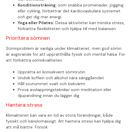
Konditionsträning:
som snabba promenader, jogging
eller cykling, förbättrar det kardiovaskulära systemet
och ger dig mer energi.
Yoga eller Pilates:
Dessa aktiviteter kan minska stress,
förbättra flexibiliteten och hjälpa till med balansen.
Prioritera sömnen
Sömnproblem är vanliga under klimakteriet, men god sömn
är avgörande för att upprätthålla fysisk och mental hälsa. För
att förbättra sömnkvaliteten:
Upprätta en konsekvent sömnrutin.
Undvik koffein och alkohol nära sänggåendet.
Håll sovrummet svalt och bekvämt.
Prova avslappningstekniker som meditation eller
djupandning innan du lägger dig.
Hantera stress
Klimakteriet kan vara en tid av stora förändringar, både
fysiskt och känslomässigt. Att hantera stress kan hjälpa dig
att må bättre. Försök: