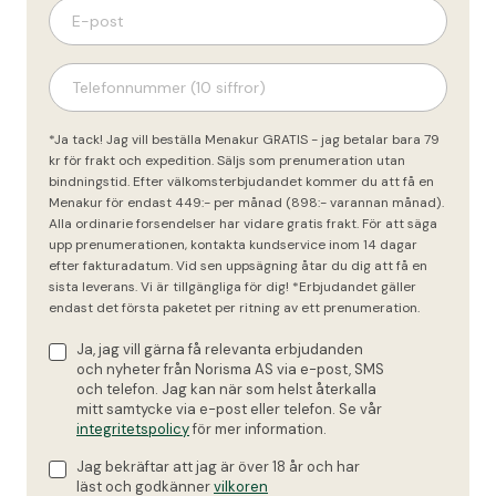
*Ja tack! Jag vill beställa Menakur GRATIS - jag betalar bara 79
kr för frakt och expedition. Säljs som prenumeration utan
bindningstid. Efter välkomsterbjudandet kommer du att få en
Menakur för endast 449:- per månad (898:- varannan månad).
Alla ordinarie forsendelser har vidare gratis frakt. För att säga
upp prenumerationen, kontakta kundservice inom 14 dagar
efter fakturadatum. Vid sen uppsägning åtar du dig att få en
sista leverans. Vi är tillgängliga för dig! *Erbjudandet gäller
endast det första paketet per ritning av ett prenumeration.
Ja, jag vill gärna få relevanta erbjudanden
och nyheter från Norisma AS via e-post, SMS
och telefon. Jag kan när som helst återkalla
mitt samtycke via e-post eller telefon. Se vår
integritetspolicy
för mer information.
Jag bekräftar att jag är över 18 år och har
läst och godkänner
vilkoren