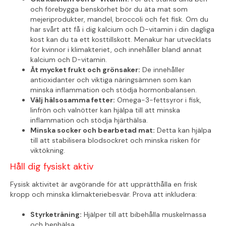
och förebygga benskörhet bör du äta mat som
mejeriprodukter, mandel, broccoli och fet fisk. Om du
har svårt att få i dig kalcium och D-vitamin i din dagliga
kost kan du ta ett kosttillskott. Menakur har utvecklats
för kvinnor i klimakteriet, och innehåller bland annat
kalcium och D-vitamin.
Ät mycket frukt och grönsaker:
De innehåller
antioxidanter och viktiga näringsämnen som kan
minska inflammation och stödja hormonbalansen.
Välj hälsosamma fetter:
Omega-3-fettsyror i fisk,
linfrön och valnötter kan hjälpa till att minska
inflammation och stödja hjärthälsa.
Minska socker och bearbetad mat:
Detta kan hjälpa
till att stabilisera blodsockret och minska risken för
viktökning.
Håll dig fysiskt aktiv
Fysisk aktivitet är avgörande för att upprätthålla en frisk
kropp och minska klimakteriebesvär. Prova att inkludera:
Styrketräning:
Hjälper till att bibehålla muskelmassa
och benhälsa.