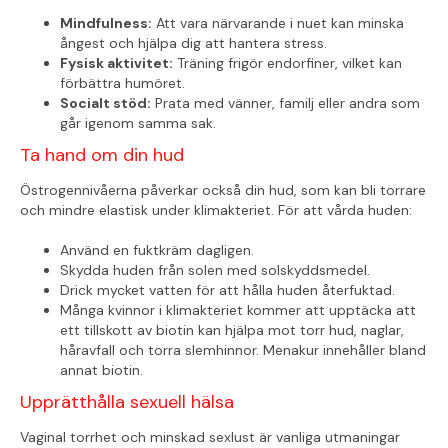
Mindfulness:
Att vara närvarande i nuet kan minska
ångest och hjälpa dig att hantera stress.
Fysisk aktivitet:
Träning frigör endorfiner, vilket kan
förbättra humöret.
Socialt stöd:
Prata med vänner, familj eller andra som
går igenom samma sak.
Ta hand om din hud
Östrogennivåerna påverkar också din hud, som kan bli torrare
och mindre elastisk under klimakteriet. För att vårda huden:
Använd en fuktkräm dagligen.
Skydda huden från solen med solskyddsmedel.
Drick mycket vatten för att hålla huden återfuktad.
Många kvinnor i klimakteriet kommer att upptäcka att
ett tillskott av biotin kan hjälpa mot torr hud, naglar,
håravfall och torra slemhinnor. Menakur innehåller bland
annat biotin.
Upprätthålla sexuell hälsa
Vaginal torrhet och minskad sexlust är vanliga utmaningar