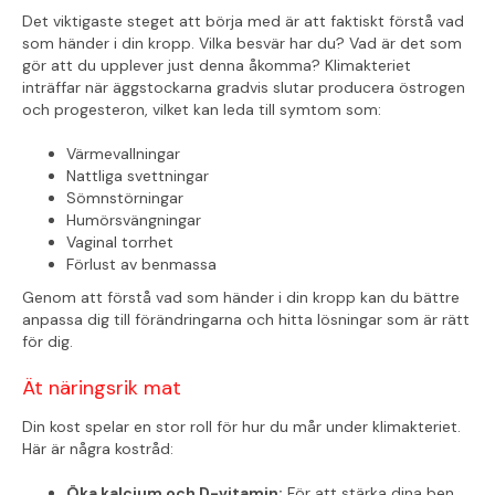
Det viktigaste steget att börja med är att faktiskt förstå vad
som händer i din kropp. Vilka besvär har du? Vad är det som
gör att du upplever just denna åkomma? Klimakteriet
inträffar när äggstockarna gradvis slutar producera östrogen
och progesteron, vilket kan leda till symtom som:
Värmevallningar
Nattliga svettningar
Sömnstörningar
Humörsvängningar
Vaginal torrhet
Förlust av benmassa
Genom att förstå vad som händer i din kropp kan du bättre
anpassa dig till förändringarna och hitta lösningar som är rätt
för dig.
Ät näringsrik mat
Din kost spelar en stor roll för hur du mår under klimakteriet.
Här är några kostråd:
Öka kalcium och D-vitamin:
För att stärka dina ben