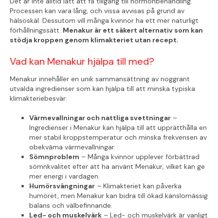
Det är inte alltid lätt att få tillgång till hormonbehandling.
Processen kan vara lång, och vissa avvisas på grund av
hälsoskäl. Dessutom vill många kvinnor ha ett mer naturligt
förhållningssätt.
Menakur är ett säkert alternativ som kan
stödja kroppen genom klimakteriet utan recept.
Vad kan Menakur hjälpa till med?
Menakur innehåller en unik sammansättning av noggrant
utvalda ingredienser som kan hjälpa till att minska typiska
klimakteriebesvär:
Värmevallningar och nattliga svettningar
–
Ingredienser i Menakur kan hjälpa till att upprätthålla en
mer stabil kroppstemperatur och minska frekvensen av
obekväma värmevallningar.
Sömnproblem
– Många kvinnor upplever förbättrad
sömnkvalitet efter att ha använt Menakur, vilket kan ge
mer energi i vardagen.
Humörsvängningar
– Klimakteriet kan påverka
humöret, men Menakur kan bidra till ökad känslomässig
balans och välbefinnande.
Led- och muskelvärk
– Led- och muskelvärk är vanligt