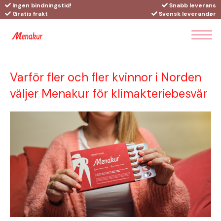
Ingen bindningstid!
Snabb leverans
Gratis frakt
Svensk leverandør
Varför fler och fler kvinnor i Norden
väljer Menakur för klimakteriebesvär