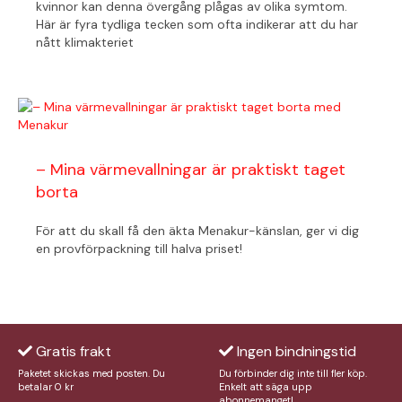
kvinnor kan denna övergång plågas av olika symtom.
Här är fyra tydliga tecken som ofta indikerar att du har
nått klimakteriet
– Mina värmevallningar är praktiskt taget
borta
För att du skall få den äkta Menakur-känslan, ger vi dig
en provförpackning till halva priset!
Gratis frakt
Ingen bindningstid
Paketet skickas med posten. Du
Du förbinder dig inte till fler köp.
betalar 0 kr
Enkelt att säga upp
abonnemanget!