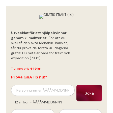
Utvecklat för att hjälpa kvinnor
30
genom klimakteriet.
För att du
dagar
skall få den äkta Menakur-känslan,
gratis!*
får du prova de första 30 dagarna
gratis! Du betalar bara för frakt och
expedition (79 kr)
Tidigare pris
449 kr
Prova GRATIS nu!*
Söka
12 siffror - ÅÅÅÅMMDDNNNN