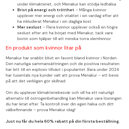
under klimakteriet, och Menakur kan stödja ledhälsa.
Brist på energi och trötthet
– Många kvinnor
upplever mer energi och vitalitet i sin vardag efter att
ha inkluderat Menakur i sin dagliga kost.
Mer sexlust
– Flera kvinnor upplever också en högre
sexlust efter att ha börjat med Menakur, tack vare
biotin som hjälper till att minska torra slemhinnor.
En produkt som kvinnor litar på
Menakur har snabbt blivit en favorit bland kvinnor i Norden.
Den naturliga sammansättningen och de positiva resultaten
har lett till en explosiv tillväxt i popularitet. Bara under 2024
har tusentals nya kunder valt att prova Menakur – ett bevis
på att det verkligen gör skillnad.
Om du upplever klimakteriebesvär och vill ha ett naturligt
alternativ till östrogenbehandling kan Menakur vara lösningen
du har letat efter. Ta kontroll över din egen hälsa och ditt
välbefinnande – prova Menakur idag!
Just nu får du hela 60% rabatt på din första beställning.