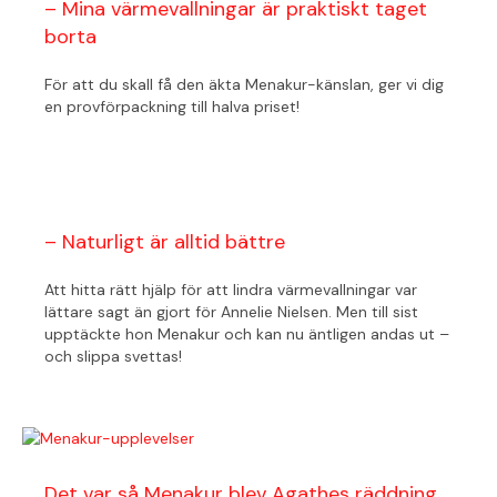
– Mina värmevallningar är praktiskt taget
borta
För att du skall få den äkta Menakur-känslan, ger vi dig
en provförpackning till halva priset!
– Naturligt är alltid bättre
Att hitta rätt hjälp för att lindra värmevallningar var
lättare sagt än gjort för Annelie Nielsen. Men till sist
upptäckte hon Menakur och kan nu äntligen andas ut –
och slippa svettas!
Det var så Menakur blev Agathes räddning