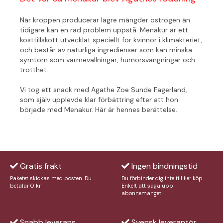
När kroppen producerar lägre mängder östrogen än
tidigare kan en rad problem uppstå. Menakur är ett
kosttillskott utvecklat speciellt för kvinnor i klimakteriet,
och består av naturliga ingredienser som kan minska
symtom som värmevallningar, humörsvängningar och
trötthet.
Vi tog ett snack med Agathe Zoe Sunde Fagerland,
som själv upplevde klar förbättring efter att hon
började med Menakur. Här är hennes berättelse.
Gratis frakt
Ingen bindningstid
Paketet skickas med posten. Du
Du förbinder dig inte till fler köp.
betalar 0 kr
Enkelt att säga upp
abonnemanget!
Snabb leverans
Svensk leverantör