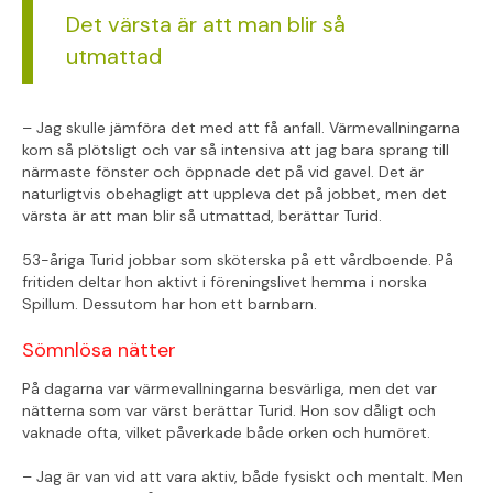
Det värsta är att man blir så
utmattad
– Jag skulle jämföra det med att få anfall. Värmevallningarna
kom så plötsligt och var så intensiva att jag bara sprang till
närmaste fönster och öppnade det på vid gavel. Det är
naturligtvis obehagligt att uppleva det på jobbet, men det
värsta är att man blir så utmattad, berättar Turid.
53-åriga Turid jobbar som sköterska på ett vårdboende. På
fritiden deltar hon aktivt i föreningslivet hemma i norska
Spillum. Dessutom har hon ett barnbarn.
Sömnlösa nätter
På dagarna var värmevallningarna besvärliga, men det var
nätterna som var värst berättar Turid. Hon sov dåligt och
vaknade ofta, vilket påverkade både orken och humöret.
– Jag är van vid att vara aktiv, både fysiskt och mentalt. Men